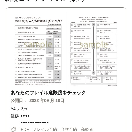
「血糖
なたのフレイル危険度をチェック
公開日：
開日：
2022 年09 月 19日
A4 ／2頁
 ／2頁
監修
●●●
修
●●●●
●●●
●●●●●●●●●●●●
PD
PDF
,
フレイル予防
,
介護予防
,
高齢者