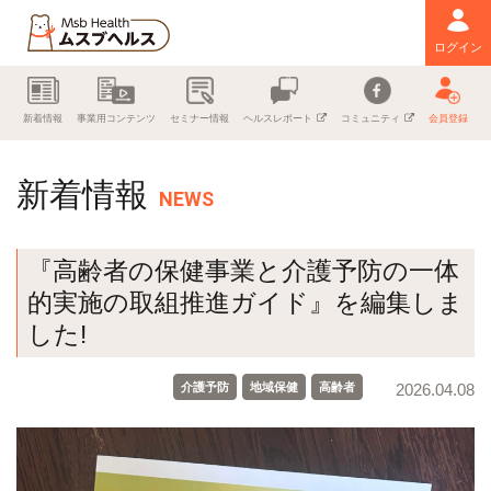
ログイン
新着情報
事業用コンテンツ
セミナー情報
ヘルスレポート
コミュニティ
会員登録
新着情報
NEWS
『高齢者の保健事業と介護予防の一体
的実施の取組推進ガイド』を編集しま
した!
介護予防
地域保健
高齢者
2026.04.08