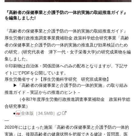
『高齢者の保健事業と介護予防の一体的実施の取組推進ガイド』
を編集しました!
『高齢者の保健事業と介護予防の一体的実施の取組推進ガイド』
厚生労働行政推進調査事業費補助金 政策科学総合研究事業「高齢
者の保健事業と介護予防の一体的実施の推進及び効果検証のため
の研究」(研究代表者 津下一代・女子栄養大学)の研究成果物を編
集しました。
※印刷物は自治体・関係団体へのみの配布となりますが、下記サ
イトにてPDFを公開しています。
厚生労働省サイト【厚生労働科学研究 研究班成果物】
▶「高齢者の保健事業と介護予防の一体的実施」の取り組み
推進ガイド－実証からの推進のヒント－
（令和7年度厚生労働行政推進調査事業補助金 政策科学総
合研究事業）
●
全体版［34.5MB］
—
2020年にはじまった施策「高齢者の保健事業と介護予防の一体的
実施」は、後期高齢者の健康状態を把握できる健診・質問票、医